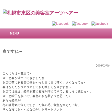
札幌市東区の美容室 アーツヘアー～で美しい髪を
MENU
春ですね～
2008/03/06
こんにちは～花田です
やっと春が近づいてきましたね
お店の前にある雪の壁もやっと日に日に薄く小さくなってます
春はなんだかウキウキして服も欲しくなりますね～。
お店では最近、髪型を変える方が増えてきているように感じます。
やっと帽子を脱いで、春色の服を着ようと思ったら・・・
あらっ
髪型が・・・
冬の静電気で傷んでしまった髪の毛、髪型を変えたい方、
そんな方におすすめなのが、トリートメント