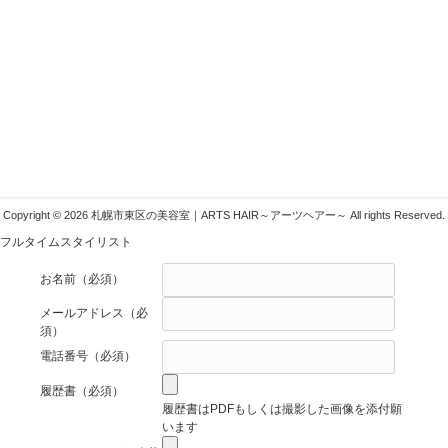
札幌市東区の美容室ARTSHAIR
〒007-0804 札幌市東区東苗穂4条1丁目1-1
011-783-1222
info@arts-g.com
Copyright © 2026 札幌市東区の美容室｜ARTS HAIR～アーツヘアー～ All rights Reserved.
フルタイムスタイリスト
お名前
（必須）
メールアドレス
（必
須）
電話番号
（必須）
履歴書
（必須）
履歴書はPDFもしくは撮影した画像を添付願
います