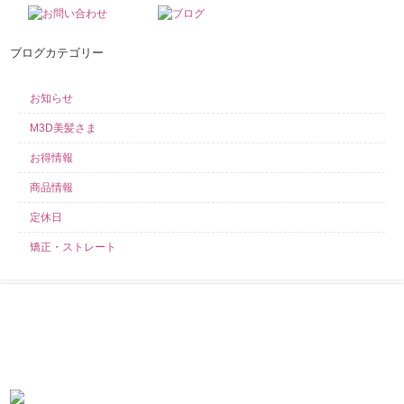
ブログカテゴリー
お知らせ
M3D美髪さま
お得情報
商品情報
定休日
矯正・ストレート
求人募集中！
当店では業務好調につき、スタイリスト・アシスタント・見習いを募集し
ております！ こんなサロンを探していた！きっとそう言わせてみせます！