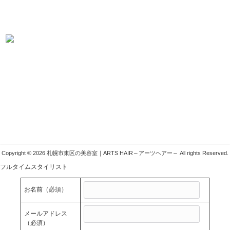
当店では業務好調につき、スタイリスト・アシスタント・見習いを募集し
ております！ こんなサロンを探していた！きっとそう言わせてみせます！
札幌市東区の美容室ARTSHAIR
〒007-0804 札幌市東区東苗穂4条1丁目1-1
011-783-1222
info@arts-g.com
Copyright © 2026 札幌市東区の美容室｜ARTS HAIR～アーツヘアー～ All rights Reserved.
フルタイムスタイリスト
お名前
（必須）
メールアドレス
（必須）