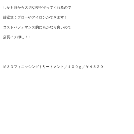
しかも熱から大切な髪を守ってくれるので
躊躇無くブローやアイロンができます！
コストパフォマンス的にもかなり良いので
店長イチ押し！！
Ｍ３Ｄフィニッシングトリートメント／１００ｇ／￥４３２０