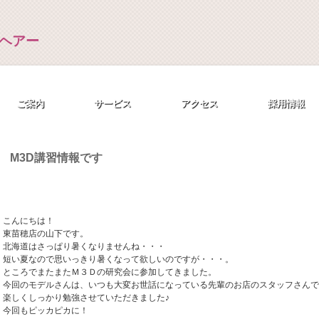
ご案内
サービス
アクセス
採用情報
M3D講習情報です
こんにちは！
東苗穂店の山下です。
北海道はさっぱり暑くなりませんね・・・
短い夏なので思いっきり暑くなって欲しいのですが・・・。
ところでまたまたＭ３Ｄの研究会に参加してきました。
今回のモデルさんは、いつも大変お世話になっている先輩のお店のスタッフさんで
楽しくしっかり勉強させていただきました♪
今回もピッカピカに！