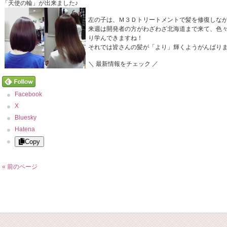
「天使の輪」が出来ました♪
左の子は、Ｍ３Ｄトリートメントで髪を修復しな
来週は開発者の方がわざわざ北海道まで来て、色
り学んできますね！
それでは皆さんの髪が「より」輝くようがんばり
＼ 最新情報をチェック ／
Facebook
X
Bluesky
Hatena
Copy
« 前のページ