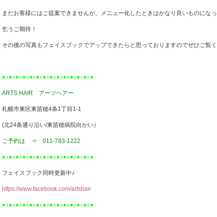
まだお客様にはご提案できませんが、メニュー化したときはかなり良いものになっ
乞うご期待！
その後の写真もフェイスブックでアップできたらと思っておりますのでぜひご覧く
●○●○●○●○●○●○●○●○●○●○●○●○●○●
ARTS HAIR アーツヘアー
札幌市東区東苗穂4条1丁目1-1
(北24条通り沿い/東苗穂病院向かい）
ご予約は ⇒ 011-783-1222
●○●○●○●○●○●○●○●○●○●○●○●○●○●
フェイスブック同時更新中♪
https://www.facebook.com/artshair
●○●○●○●○●○●○●○●○●○●○●○●○●○●