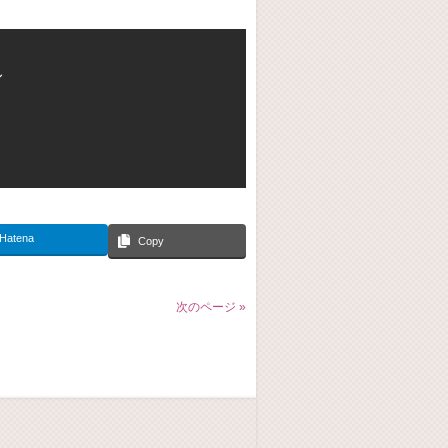
／
Hatena
Copy
次のページ »