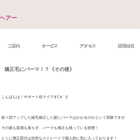
ご案内
サービス
アクセス
採用情報
矯正毛にパーマ！？《その後》
こんばんは！サポート役マイです(´в｀)/
前々回アップした縮毛矯正した髪にパーマはかかるのかという実験ですが
その後も質感も落ちず、パーマも矯正も残っている状態！
とくに矯正部分は自然なストレートで個人的に気に入っております！