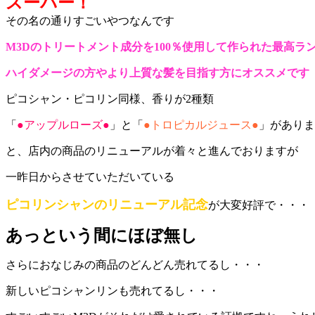
スーパー！
その名の通りすごいやつなんです
M3Dのトリートメント成分を100％使用して作られた最高ラ
ハイダメージの方やより上質な髪を目指す方にオススメです
ピコシャン・ピコリン同様、香りが2種類
「
●アップルローズ●
」と「
●トロピカルジュース●
」がありま
と、店内の商品のリニューアルが着々と進んでおりますが
一昨日からさせていただいている
ピコリンシャンのリニューアル記念
が大変好評で・・・
あっという間にほぼ無し
さらにおなじみの商品のどんどん売れてるし・・・
新しいピコシャンリンも売れてるし・・・