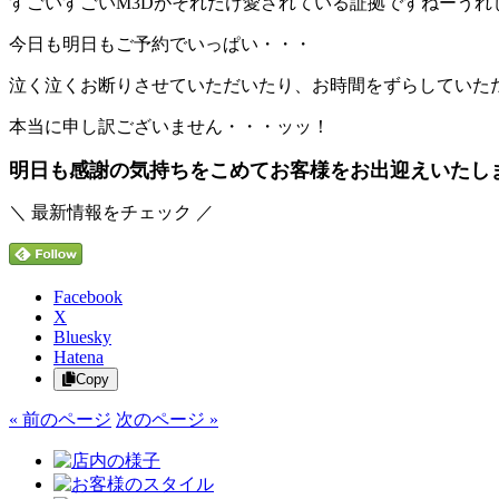
すごいすごい
M3Dがそれだけ愛されている証拠ですねー
うれ
今日も明日もご予約でいっぱい・・・
泣く泣くお断りさせていただいたり、お時間をずらしていた
本当に申し訳ございません・・・ッッ！
明日も感謝の気持ちをこめてお客様をお出迎えいたし
＼ 最新情報をチェック ／
Facebook
X
Bluesky
Hatena
Copy
« 前のページ
次のページ »