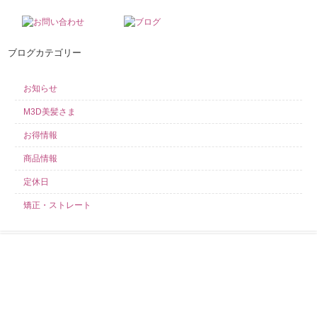
ブログカテゴリー
お知らせ
M3D美髪さま
お得情報
商品情報
定休日
矯正・ストレート
求人募集中！
当店では業務好調につき、スタイリスト・アシスタント・見習いを募集し
ております！ こんなサロンを探していた！きっとそう言わせてみせます！