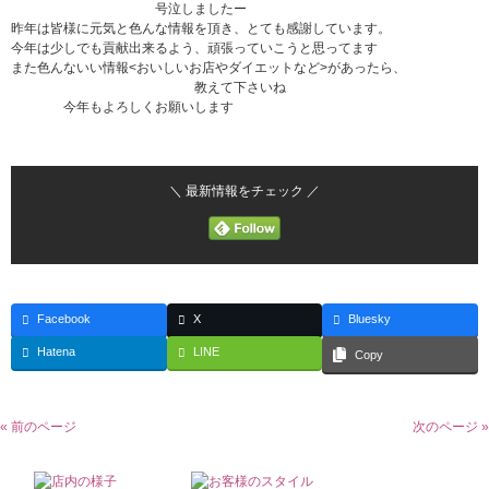
号泣しましたー
昨年は皆様に元気と色んな情報を頂き、とても感謝しています。
今年は少しでも貢献出来るよう、頑張っていこうと思ってます
また色んないい情報<おいしいお店やダイエットなど>があったら、
教えて下さいね
今年もよろしくお願いします
＼ 最新情報をチェック ／
Facebook
X
Bluesky
Hatena
LINE
Copy
« 前のページ
次のページ »