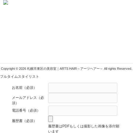
札幌市東区の美容室ARTSHAIR
〒007-0804 札幌市東区東苗穂4条1丁目1-1
011-783-1222
info@arts-g.com
Copyright © 2026 札幌市東区の美容室｜ARTS HAIR～アーツヘアー～ All rights Reserved.
フルタイムスタイリスト
お名前
（必須）
メールアドレス
（必
須）
電話番号
（必須）
履歴書
（必須）
履歴書はPDFもしくは撮影した画像を添付願
います