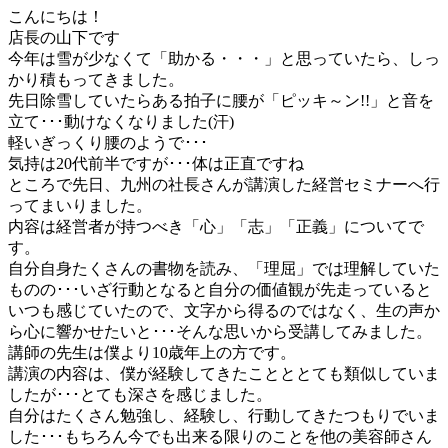
こんにちは！
店長の山下です
今年は雪が少なくて「助かる・・・」と思っていたら、しっ
かり積もってきました。
先日除雪していたらある拍子に腰が「ピッキ～ン!!」と音を
立て･･･動けなくなりました(汗)
軽いぎっくり腰のようで･･･
気持は20代前半ですが･･･体は正直ですね
ところで先日、九州の社長さんが講演した経営セミナーへ行
ってまいりました。
内容は経営者が持つべき「心」「志」「正義」についてで
す。
自分自身たくさんの書物を読み、「理屈」では理解していた
ものの･･･いざ行動となると自分の価値観が先走っていると
いつも感じていたので、文字から得るのではなく、生の声か
ら心に響かせたいと･･･そんな思いから受講してみました。
講師の先生は僕より10歳年上の方です。
講演の内容は、僕が経験してきたことととても類似していま
したが･･･とても深さを感じました。
自分はたくさん勉強し、経験し、行動してきたつもりでいま
した･･･もちろん今でも出来る限りのことを他の美容師さん