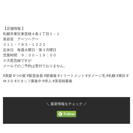
【店舗情報 】
札幌市東区東苗穂４条１丁目１－１
美容室 アーツヘアー
０１１－７８３－１２２２
定休日 毎週火曜日・第３月曜日
営業時間 ９：００～１９：００
※大変恐縮ですが
メールでのご予約は受付ておりません。
#美髪 #つや髪 #髪質改善 #髪修復 #トリートメント #ダメージ毛 #札幌 #東区 #
Ｍ３Ｄ #スタッフ募集中 #求人 #美容師募集
＼ 最新情報をチェック ／