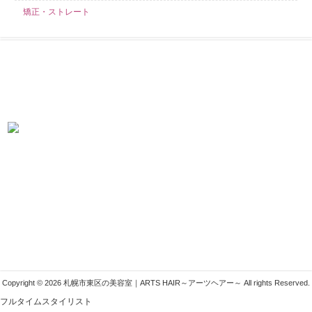
矯正・ストレート
求人募集中！
当店では業務好調につき、スタイリスト・アシスタント・見習いを募集し
ております！ こんなサロンを探していた！きっとそう言わせてみせます！
札幌市東区の美容室ARTSHAIR
〒007-0804 札幌市東区東苗穂4条1丁目1-1
011-783-1222
info@arts-g.com
Copyright © 2026 札幌市東区の美容室｜ARTS HAIR～アーツヘアー～ All rights Reserved.
フルタイムスタイリスト