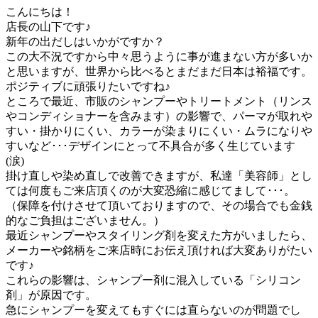
こんにちは！
店長の山下です♪
新年の出だしはいかがですか？
この大不況ですから中々思うように事が進まない方が多いか
と思いますが、世界から比べるとまだまだ日本は裕福です。
ポジティブに頑張りたいですね♪
ところで最近、市販のシャンプーやトリートメント（リンス
やコンディショナーを含みます）の影響で、パーマが取れや
すい・掛かりにくい、カラーが染まりにくい・ムラになりや
すいなど･･･デザインにとって不具合が多く生じています
(涙)
掛け直しや染め直しで改善できますが、私達「美容師」とし
ては何度もご来店頂くのが大変恐縮に感じてまして･･･。
（保障を付けさせて頂いておりますので、その場合でも金銭
的なご負担はございません。）
最近シャンプーやスタイリング剤を変えた方がいましたら、
メーカーや銘柄をご来店時にお伝え頂ければ大変ありがたい
です♪
これらの影響は、シャンプー剤に混入している「シリコン
剤」が原因です。
急にシャンプーを変えてもすぐには直らないのが問題でし