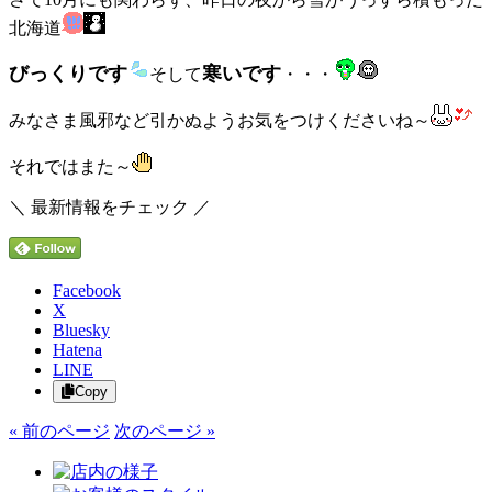
北海道
びっくりです
寒いです
そして
・・・
みなさま風邪など引かぬようお気をつけくださいね～
それではまた～
＼ 最新情報をチェック ／
Facebook
X
Bluesky
Hatena
LINE
Copy
« 前のページ
次のページ »