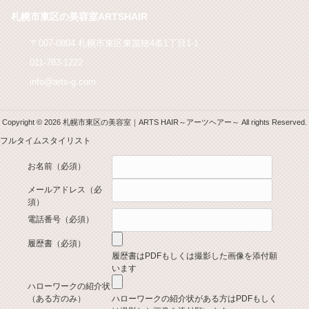
札幌市東区の美容室ARTSHAIR
〒007-0804 札幌市東区東苗穂4条1丁目1-1
011-783-1222
info@arts-g.com
Copyright © 2026 札幌市東区の美容室｜ARTS HAIR～アーツヘアー～ All rights Reserved.
フルタイムスタイリスト
お名前
（必須）
メールアドレス
（必
須）
電話番号
（必須）
履歴書
（必須）
履歴書はPDFもしくは撮影した画像を添付願
います
ハローワークの紹介状
（ある方のみ）
ハローワークの紹介状がある方はPDFもしく