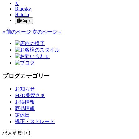
X
Bluesky
Hatena
Copy
« 前のページ
次のページ »
ブログカテゴリー
お知らせ
M3D美髪さま
お得情報
商品情報
定休日
矯正・ストレート
求人募集中！