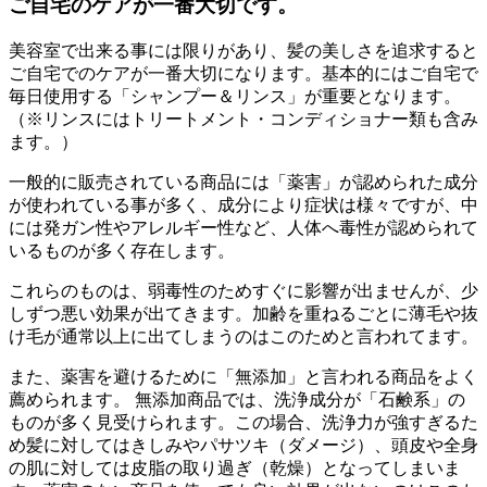
ご自宅のケアが一番大切です。
美容室で出来る事には限りがあり、髪の美しさを追求すると
ご自宅でのケアが一番大切になります。基本的にはご自宅で
毎日使用する「シャンプー＆リンス」が重要となります。
（※リンスにはトリートメント・コンディショナー類も含み
ます。）
一般的に販売されている商品には「薬害」が認められた成分
が使われている事が多く、成分により症状は様々ですが、中
には発ガン性やアレルギー性など、人体へ毒性が認められて
いるものが多く存在します。
これらのものは、弱毒性のためすぐに影響が出ませんが、少
しずつ悪い効果が出てきます。加齢を重ねるごとに薄毛や抜
け毛が通常以上に出てしまうのはこのためと言われてます。
また、薬害を避けるために「無添加」と言われる商品をよく
薦められます。 無添加商品では、洗浄成分が「石鹸系」の
ものが多く見受けられます。この場合、洗浄力が強すぎるた
め髪に対してはきしみやパサツキ（ダメージ）、頭皮や全身
の肌に対しては皮脂の取り過ぎ（乾燥）となってしまいま