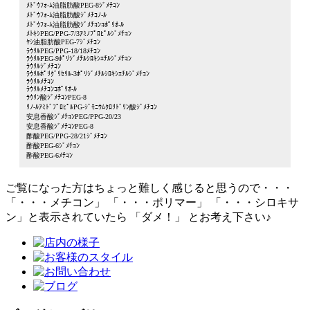
ﾒﾄﾞｳﾌｫ-ﾑ油脂肪酸PEG-8ｼﾞﾒﾁｺﾝ
ﾒﾄﾞｳﾌｫ-ﾑ油脂肪酸ｼﾞﾒﾁｺﾉ-ﾙ
ﾒﾄﾞｳﾌｫ-ﾑ油脂肪酸ｼﾞﾒﾁｺﾝｺﾎﾟﾘｵ-ﾙ
ﾒﾄｷｼPEG/PPG-7/3ｱﾐﾉﾌﾟﾛﾋﾟﾙｼﾞﾒﾁｺﾝ
ﾔｼ油脂肪酸PEG-7ｼﾞﾒﾁｺﾝ
ﾗｳﾘﾙPEG/PPG-18/18ﾒﾁｺﾝ
ﾗｳﾘﾙPEG-9ﾎﾟﾘｼﾞﾒﾁﾙｼﾛｷｼｴﾁﾙｼﾞﾒﾁｺﾝ
ﾗｳﾘﾙｼﾞﾒﾁｺﾝ
ﾗｳﾘﾙﾎﾟﾘｸﾞﾘｾﾘﾙ-3ﾎﾟﾘｼﾞﾒﾁﾙｼﾛｷｼｴﾁﾙｼﾞﾒﾁｺﾝ
ﾗｳﾘﾙﾒﾁｺﾝ
ﾗｳﾘﾙﾒﾁｺﾝｺﾎﾟﾘｵ-ﾙ
ﾗｳﾘﾝ酸ｼﾞﾒﾁｺﾝPEG-8
ﾘﾉ-ﾙｱﾐﾄﾞﾌﾟﾛﾋﾟﾙPG-ｼﾞﾓﾆｳﾑｸﾛﾘﾄﾞﾘﾝ酸ｼﾞﾒﾁｺﾝ
安息香酸ｼﾞﾒﾁｺﾝPEG/PPG-20/23
安息香酸ｼﾞﾒﾁｺﾝPEG-8
酢酸PEG/PPG-28/21ｼﾞﾒﾁｺﾝ
酢酸PEG-6ｼﾞﾒﾁｺﾝ
酢酸PEG-6ﾒﾁｺﾝ
ご覧になった方はちょっと難しく感じると思うので・・・
「・・・メチコン」 「・・・ポリマー」 「・・・シロキサ
ン」と表示されていたら 「ダメ！」 とお考え下さい♪