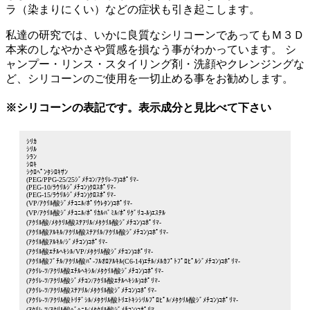
ラ（染まりにくい）などの症状も引き起こします。
私達の研究では、いかに良質なシリコーンであってもＭ３Ｄ
本来のしなやかさや質感を損なう事がわかっています。 シ
ャンプー・リンス・スタイリング剤・洗顔やクレンジングな
ど、シリコーンのご使用を一切止める事をお勧めします。
※シリコーンの表記です。表示成分と見比べて下さい
ｼﾘｶ
ｼﾘﾙ
ｼﾗﾝ
ｼﾛｷ
ｼｸﾛﾍﾟﾝﾀｼﾛｷｻﾝ
(PEG/PPG-25/25ｼﾞﾒﾁｺﾝ/ｱｸﾘﾚ-ﾂ)ｺﾎﾟﾘﾏ-
(PEG-10/ﾗｳﾘﾙｼﾞﾒﾁｺﾝ)ｸﾛｽﾎﾟﾘﾏ-
(PEG-15/ﾗｳﾘﾙｼﾞﾒﾁｺﾝ)ｸﾛｽﾎﾟﾘﾏ-
(VP/ｱｸﾘﾙ酸ｼﾞﾒﾁｺﾆﾙ/ﾎﾟﾘｳﾚﾀﾝ)ｺﾎﾟﾘﾏ-
(VP/ｱｸﾘﾙ酸ｼﾞﾒﾁｺﾆﾙ/ﾎﾟﾘｶﾙﾊﾞﾐﾙ/ﾎﾟﾘｸﾞﾘｺ-ﾙ)ｴｽﾃﾙ
(ｱｸﾘﾙ酸/ﾒﾀｸﾘﾙ酸ｽﾃｱﾘﾙ/ﾒﾀｸﾘﾙ酸ｼﾞﾒﾁｺﾝ)ｺﾎﾟﾘﾏ-
(ｱｸﾘﾙ酸ｱﾙｷﾙ/ｱｸﾘﾙ酸ｽﾃｱﾘﾙ/ｱｸﾘﾙ酸ｼﾞﾒﾁｺﾝ)ｺﾎﾟﾘﾏ-
(ｱｸﾘﾙ酸ｱﾙｷﾙ/ｼﾞﾒﾁｺﾝ)ｺﾎﾟﾘﾏ-
(ｱｸﾘﾙ酸ｴﾁﾙﾍｷｼﾙ/VP/ﾒﾀｸﾘﾙ酸ｼﾞﾒﾁｺﾝ)ｺﾎﾟﾘﾏ-
(ｱｸﾘﾙ酸ﾌﾞﾁﾙ/ｱｸﾘﾙ酸ﾊﾟ-ﾌﾙｵﾛｱﾙｷﾙ(C6-14)ｴﾁﾙ/ﾒﾙｶﾌﾟﾄﾌﾟﾛﾋﾟﾙｼﾞﾒﾁｺﾝ)ｺﾎﾟﾘﾏ-
(ｱｸﾘﾚ-ﾂ/ｱｸﾘﾙ酸ｴﾁﾙﾍｷｼﾙ/ﾒﾀｸﾘﾙ酸ｼﾞﾒﾁｺﾝ)ｺﾎﾟﾘﾏ-
(ｱｸﾘﾚ-ﾂ/ｱｸﾘﾙ酸ｼﾞﾒﾁｺﾝ/ｱｸﾘﾙ酸ｴﾁﾙﾍｷｼﾙ)ｺﾎﾟﾘﾏ-
(ｱｸﾘﾚ-ﾂ/ｱｸﾘﾙ酸ｽﾃｱﾘﾙ/ﾒﾀｸﾘﾙ酸ｼﾞﾒﾁｺﾝ)ｺﾎﾟﾘﾏ-
(ｱｸﾘﾚ-ﾂ/ｱｸﾘﾙ酸ﾄﾘﾃﾞｼﾙ/ﾒﾀｸﾘﾙ酸ﾄﾘｴﾄｷｼｼﾘﾙﾌﾟﾛﾋﾟﾙ/ﾒﾀｸﾘﾙ酸ｼﾞﾒﾁｺﾝ)ｺﾎﾟﾘﾏ-
(ｱｸﾘﾚ-ﾂ/ｱｸﾘﾙ酸ﾍﾞﾍﾆﾙ/ﾒﾀｸﾘﾙ酸ｼﾞﾒﾁｺﾝ)ｺﾎﾟﾘﾏ-