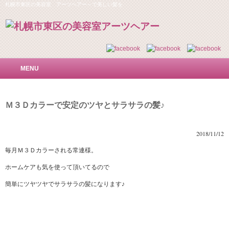
札幌市東区の美容室 アーツヘアー～で美しい髪を
MENU
Ｍ３Ｄカラーで安定のツヤとサラサラの髪♪
2018/11/12
毎月Ｍ３Ｄカラーされる常連様。
ホームケアも気を使って頂いてるので
簡単にツヤツヤでサラサラの髪になります♪