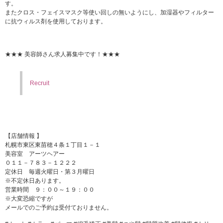
す。
またクロス・フェイスマスク等使い回しの無いようにし、加湿器やフィルター
に抗ウィルス剤を使用しております。
★★★ 美容師さん求人募集中です！★★★
Recruit
【店舗情報 】
札幌市東区東苗穂４条１丁目１－１
美容室 アーツヘアー
０１１－７８３－１２２２
定休日 毎週火曜日・第３月曜日
※不定休日あります。
営業時間 ９：００～１９：００
※大変恐縮ですが
メールでのご予約は受付ておりません。