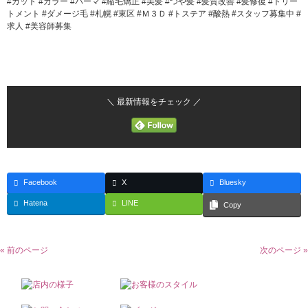
#カット #カラー #パーマ #縮毛矯正 #美髪 #つや髪 #髪質改善 #髪修復 #トリー
トメント #ダメージ毛 #札幌 #東区 #Ｍ３Ｄ #トステア #酸熱 #スタッフ募集中 #
求人 #美容師募集
＼ 最新情報をチェック ／
Facebook
X
Bluesky
Hatena
LINE
Copy
« 前のページ
次のページ »