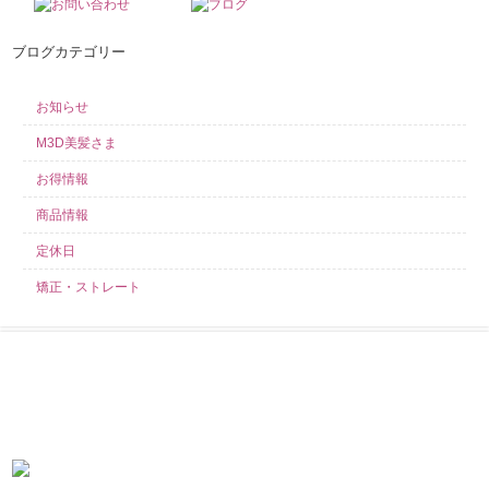
ブログカテゴリー
お知らせ
M3D美髪さま
お得情報
商品情報
定休日
矯正・ストレート
求人募集中！
当店では業務好調につき、スタイリスト・アシスタント・見習いを募集し
ております！ こんなサロンを探していた！きっとそう言わせてみせます！