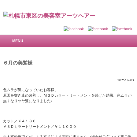
札幌市東区の美容室 アーツヘアー～で美しい髪を
MENU
６月の美髪様
2025/07/03
色ムラが気になっていたお客様。
原因を突き止め改善し、Ｍ３Ｄカラートリートメントを続けた結果、色ムラが
無くなりツヤ髪になりました♪
カット／￥４１８０
Ｍ３Ｄカラートリートメント／￥１１０００
※大変恐縮ですが、人手不足により電話に出られない場合がございます事ご理