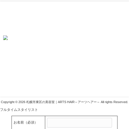
求人募集中！
当店では業務好調につき、スタイリスト・アシスタント・見習いを募集し
ております！ こんなサロンを探していた！きっとそう言わせてみせます！
札幌市東区の美容室ARTSHAIR
〒007-0804 札幌市東区東苗穂4条1丁目1-1
011-783-1222
info@arts-g.com
Copyright © 2026 札幌市東区の美容室｜ARTS HAIR～アーツヘアー～ All rights Reserved.
フルタイムスタイリスト
お名前
（必須）