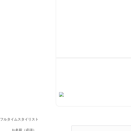
求人募集中！
当店では業務好調につき、スタイリスト・ア
す！ こんなサロンを探していた！きっとそう
フルタイムスタイリスト
お名前
（必須）