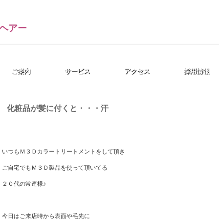
ご案内
サービス
アクセス
採用情報
化粧品が髪に付くと・・・汗
いつもＭ３Ｄカラートリートメントをして頂き
ご自宅でもＭ３Ｄ製品を使って頂いてる
２０代の常連様♪
今日はご来店時から表面や毛先に