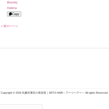
Bluesky
Hatena
Copy
« 前のページ
札幌市東区の美容室ARTSHAIR
シスタント・見習いを募集しておりま
〒007-0804 札幌市東区東苗
言わせてみせます！
011-783-1222
info@arts-g.com
Copyright © 2026 札幌市東区の美容室｜ARTS HAIR～アーツヘアー～ All rights Reserved.