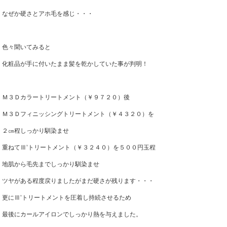
なぜか硬さとアホ毛を感じ・・・
色々聞いてみると
化粧品が手に付いたまま髪を乾かしていた事が判明！
Ｍ３Ｄカラートリートメント（￥９７２０）後
Ｍ３Ｄフィニッシングトリートメント（￥４３２０）を
２㎝程しっかり馴染ませ
重ねてⅢ’トリートメント（￥３２４０）を５００円玉程
地肌から毛先までしっかり馴染ませ
ツヤがある程度戻りましたがまだ硬さが残ります・・・
更にⅢ’トリートメントを圧着し持続させるため
最後にカールアイロンでしっかり熱を与えました。