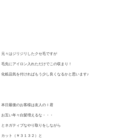
元々はジリジリしたクセ毛ですが
毛先にアイロン入れただけでこの収まり！
化粧品気を付ければもう少し良くなるかと思います♪
本日最後のお客様は友人のＩ君
お互い年々白髪増えるな・・・
とネガティブなやり取りをしながら
カット（￥３１３２）と