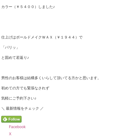
カラー（￥５４００）しました♪
仕上げはボールドメイクＷＡＸ（￥１９４４）で
「パリッ」
と固めて若返り♪
男性のお客様は結構多くいらして頂いてる方かと思います。
初めての方でも緊張なされず
気軽にご予約下さい♪
＼ 最新情報をチェック ／
Facebook
X