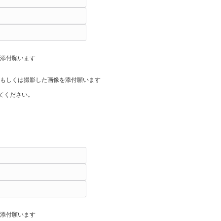
を添付願います
Fもしくは撮影した画像を添付願います
てください。
を添付願います