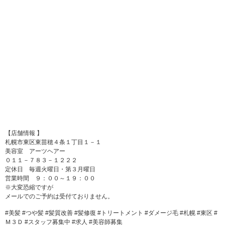
【店舗情報 】
札幌市東区東苗穂４条１丁目１－１
美容室 アーツヘアー
０１１－７８３－１２２２
定休日 毎週火曜日・第３月曜日
営業時間 ９：００～１９：００
※大変恐縮ですが
メールでのご予約は受付ておりません。
#美髪 #つや髪 #髪質改善 #髪修復 #トリートメント #ダメージ毛 #札幌 #東区 #
Ｍ３Ｄ #スタッフ募集中 #求人 #美容師募集