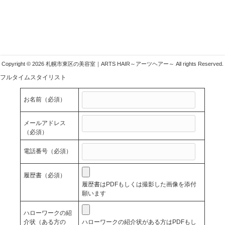
〒007-0804 札幌市東区東苗穂4条1丁目1-1
011-783-1222
info@arts-g.com
Copyright © 2026 札幌市東区の美容室｜ARTS HAIR～アーツヘアー～ All rights Reserved.
フルタイムスタイリスト
お名前
（必須）
メールアドレス
（必須）
電話番号
（必須）
履歴書
（必須）
履歴書はPDFもしくは撮影した画像を添付
願います
ハローワークの紹
介状（ある方の
ハローワークの紹介状がある方はPDFもし