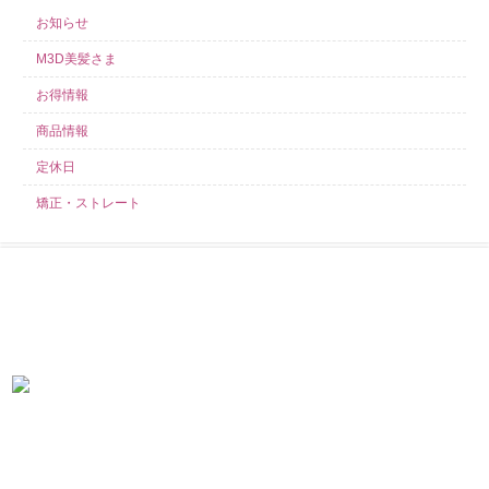
お知らせ
M3D美髪さま
お得情報
商品情報
定休日
矯正・ストレート
求人募集中！
当店では業務好調につき、スタイリスト・アシスタント・見習いを募集し
ております！ こんなサロンを探していた！きっとそう言わせてみせます！
札幌市東区の美容室ARTSHAIR