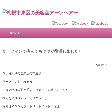
札幌市東区の美容室 アーツヘアー～で美しい髪を
MENU
サーフィンで痛んでもツヤが復活しました♪
2018/01/14
３ヶ月ぶりのご来店の常連様。
サーフィンをされる方で
ご来店時は表面と毛先にダメージを感じましたが
根元をＭ３Ｄカラーでリタッチし
毛先はＭ３Ｄカラートリートメントすれば