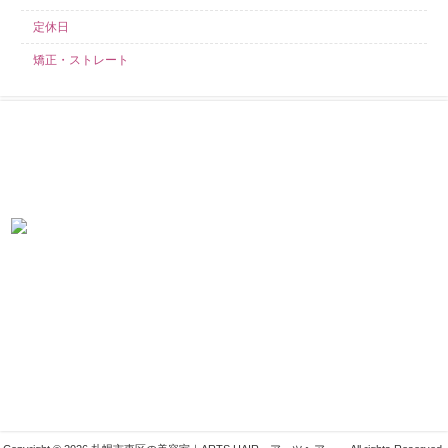
定休日
矯正・ストレート
求人募集中！
当店では業務好調につき、スタイリスト・アシスタント・見習いを募集し
ております！ こんなサロンを探していた！きっとそう言わせてみせます！
札幌市東区の美容室ARTSHAIR
〒007-0804 札幌市東区東苗穂4条1丁目1-1
011-783-1222
info@arts-g.com