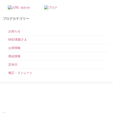
ブログカテゴリー
お知らせ
M3D美髪さま
お得情報
商品情報
定休日
矯正・ストレート
求人募集中！
当店では業務好調につき、スタイリスト・アシスタント・見習いを募集し
ております！ こんなサロンを探していた！きっとそう言わせてみせます！