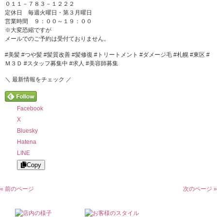
０１１－７８３－１２２２
定休日 毎週火曜日・第３月曜日
営業時間 ９：００～１９：００
※大変恐縮ですが
メールでのご予約は受付ておりません。
#美髪 #つや髪 #髪質改善 #髪修復 #トリートメント #ダメージ毛 #札幌 #東区 #
Ｍ３Ｄ #スタッフ募集中 #求人 #美容師募集
＼ 最新情報をチェック ／
Facebook
X
Bluesky
Hatena
LINE
Copy
« 前のページ
次のページ »