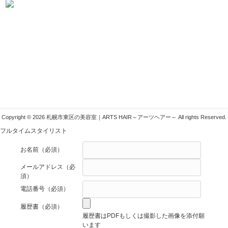
札幌市東区の美容室ARTSHAIR
〒007-0804 札幌市東区東苗穂4条1丁目1-1
011-783-1222
info@arts-g.com
Copyright © 2026 札幌市東区の美容室｜ARTS HAIR～アーツヘアー～ All rights Reserved.
フルタイムスタイリスト
お名前
（必須）
メールアドレス
（必
須）
電話番号
（必須）
履歴書
（必須）
履歴書はPDFもしくは撮影した画像を添付願
います