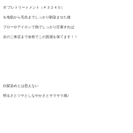
Ⅲ’プレトリートメント（￥３２４０）
を地肌から毛先までしっかり馴染ませた後
ブローやアイロンで熱でしっかり圧着すれば
次のご来店まで余裕でこの質感を保てます！！
白髪染めとは思えない
明るさとツヤとしなやかさとサラサラ感♪