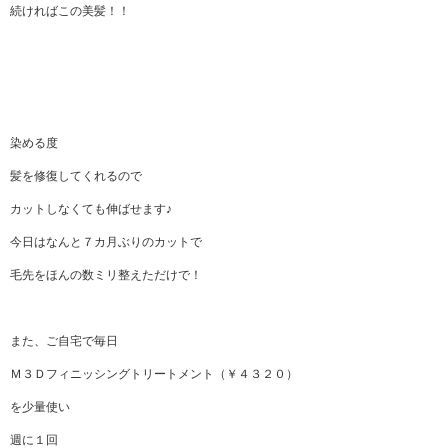
続ければこの美髪！！
染める度
髪を修復してくれるので
カットしなくても伸ばせます♪
今日はなんと７カ月ぶりのカットで
毛先をほんの数ミリ整えただけで！
また、ご自宅で毎日
Ｍ３Ｄフィニッシングトリートメント（￥４３２０）
を少量使い
週に１回