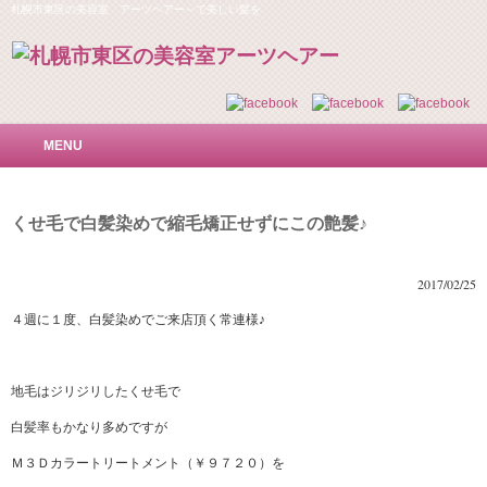
札幌市東区の美容室 アーツヘアー～で美しい髪を
MENU
くせ毛で白髪染めで縮毛矯正せずにこの艶髪♪
2017/02/25
４週に１度、白髪染めでご来店頂く常連様♪
地毛はジリジリしたくせ毛で
白髪率もかなり多めですが
Ｍ３Ｄカラートリートメント（￥９７２０）を