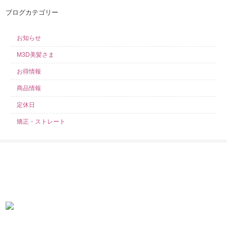
ブログカテゴリー
お知らせ
M3D美髪さま
お得情報
商品情報
定休日
矯正・ストレート
求人募集中！
当店では業務好調につき、スタイリスト・アシスタント・見習いを募集し
ております！ こんなサロンを探していた！きっとそう言わせてみせます！