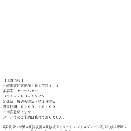
【店舗情報 】
札幌市東区東苗穂４条１丁目１－１
美容室 アーツヘアー
０１１－７８３－１２２２
定休日 毎週火曜日・第３月曜日
営業時間 ９：００～１９：００
※大変恐縮ですが
メールでのご予約は受付ておりません。
#美髪 #つや髪 #髪質改善 #髪修復 #トリートメント #ダメージ毛 #札幌 #東区 #