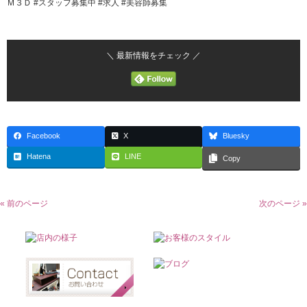
Ｍ３Ｄ #スタッフ募集中 #求人 #美容師募集
＼ 最新情報をチェック ／
Facebook
X
Bluesky
Hatena
LINE
Copy
« 前のページ
次のページ »